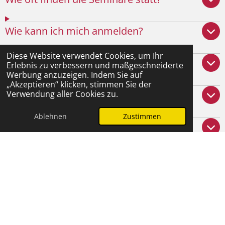
Wie kann ich mich anmelden?
Diese Website verwendet Cookies, um Ihr
Was erlebe ich in den Seminaren?
Erlebnis zu verbessern und maßgeschneiderte
Werbung anzuzeigen. Indem Sie auf
„Akzeptieren“ klicken, stimmen Sie der
Warum sind die Seminare obligatorisch?
Verwendung aller Cookies zu.
Ablehnen
Zustimmen
Ist das Zertifikat Pflicht?
Was umfasst das Zertifikat?
Welchen Mehrwert hat dieses Zertifikat?