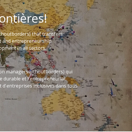
ntières!
houtborders) that transfers
 and entrepreneurship.
pment in all sectors.
ion managerswithoutborders) qui
 durable et l'entrepreneuriat.
d'entreprises inclusives dans tous