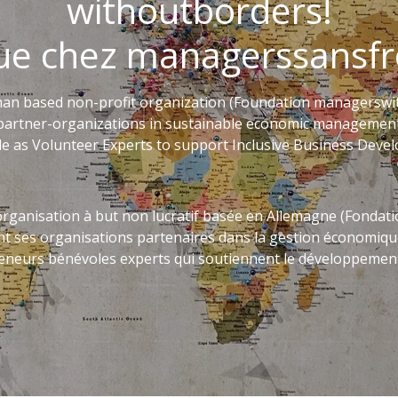
withoutborders!
ue chez managerssansfro
an based non-profit organization (Foundation managerswit
artner-organizations in sustainable economic management
 as Volunteer Experts to support Inclusive Business Develo
ganisation à but non lucratif basée en Allemagne (Fondat
nt ses organisations partenaires dans la gestion économique
eurs bénévoles experts qui soutiennent le développement 