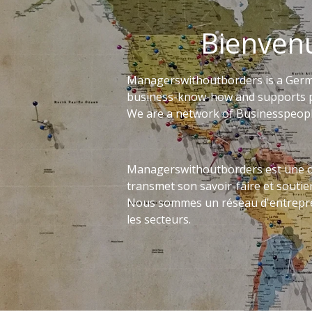
Bienven
Managerswithoutborders is a Germ
business-know-how and supports p
We are a network of Businesspeople
Managerswithoutborders est une or
transmet son savoir-faire et soutie
Nous sommes un réseau d'entrepren
les secteurs.