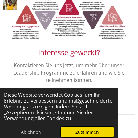
Interesse geweckt?
Kontaktieren Sie uns jetzt, um mehr über unser
Leadership Programme zu erfahren und wie Sie
teilnehmen können.
Diese Website verwendet Cookies, um Ihr
Jetzt Kontakt aufnehmen
Erlebnis zu verbessern und maßgeschneiderte
Werbung anzuzeigen. Indem Sie auf
„Akzeptieren“ klicken, stimmen Sie der
Verwendung aller Cookies zu.
© 2026 managerohnegrenzen
Home
Impressum/Kontakt
Ablehnen
Zustimmen